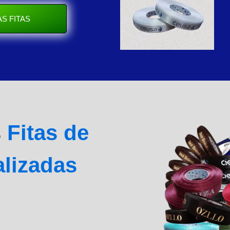
S FITAS
s
Fitas de
alizadas