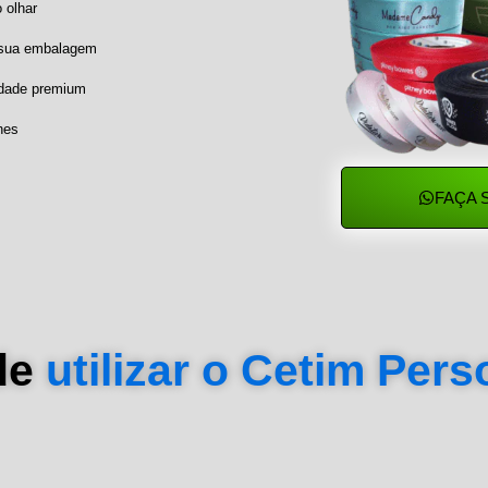
 olhar
a sua embalagem
idade premium
hes
FAÇA 
de
utilizar o Cetim Per