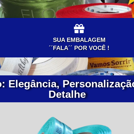
SUA EMBALAGEM
´´FALA´´ POR VOCÊ !
 Elegância, Personalizaçã
Detalhe