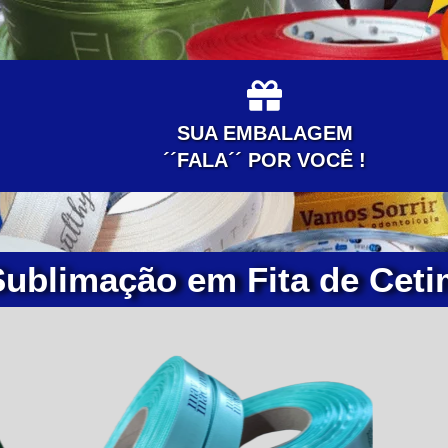
SUA EMBALAGEM
´´FALA´´ POR VOCÊ !
Sublimação em Fita de Ceti