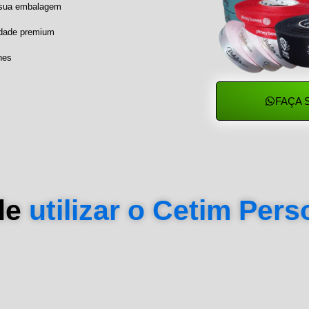
a sua embalagem
idade premium
hes
FAÇA 
de
utilizar o Cetim Per