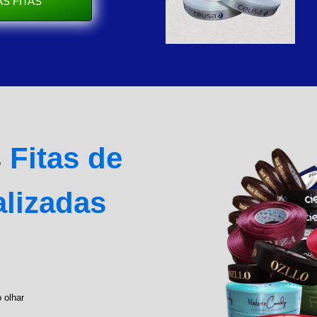
S FITAS
s
Fitas de
alizadas
 olhar