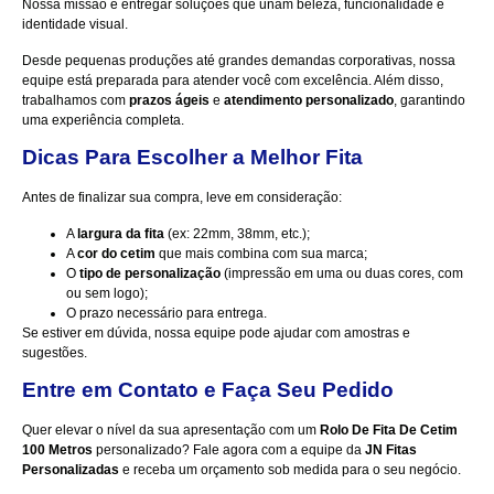
Nossa missão é entregar soluções que unam beleza, funcionalidade e
identidade visual.
Desde pequenas produções até grandes demandas corporativas, nossa
equipe está preparada para atender você com excelência. Além disso,
trabalhamos com
prazos ágeis
e
atendimento personalizado
, garantindo
uma experiência completa.
Dicas Para Escolher a Melhor Fita
Antes de finalizar sua compra, leve em consideração:
A
largura da fita
(ex: 22mm, 38mm, etc.);
A
cor do cetim
que mais combina com sua marca;
O
tipo de personalização
(impressão em uma ou duas cores, com
ou sem logo);
O prazo necessário para entrega.
Se estiver em dúvida, nossa equipe pode ajudar com amostras e
sugestões.
Entre em Contato e Faça Seu Pedido
Quer elevar o nível da sua apresentação com um
Rolo De Fita De Cetim
100 Metros
personalizado?
Fale agora com a equipe
da
JN Fitas
Personalizadas
e receba um orçamento sob medida para o seu negócio.