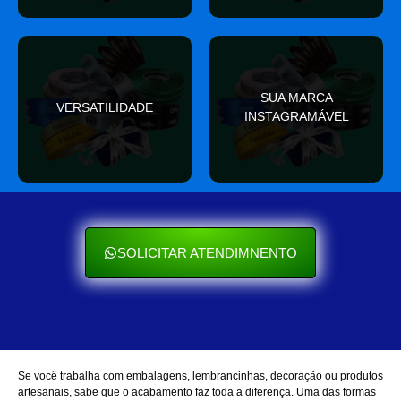
valor
SUA MARCA
nas redes sociais
VERSATILIDADE
ocasião e sempre agrega
INSTAGRAMÁVEL
Seu cliente ama mostrar
Se encaixa em qualquer
SOLICITAR ATENDIMNENTO
Se você trabalha com embalagens, lembrancinhas, decoração ou produtos
artesanais, sabe que o acabamento faz toda a diferença. Uma das formas