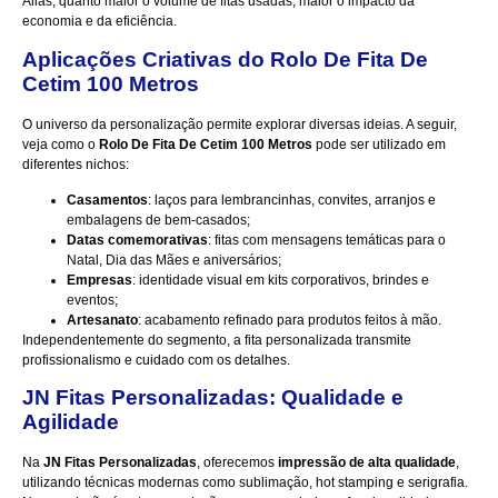
Aliás, quanto maior o volume de fitas usadas, maior o impacto da
economia e da eficiência.
Aplicações Criativas do Rolo De Fita De
Cetim 100 Metros
O universo da personalização permite explorar diversas ideias. A seguir,
veja como o
Rolo De Fita De Cetim 100 Metros
pode ser utilizado em
diferentes nichos:
Casamentos
: laços para lembrancinhas, convites, arranjos e
embalagens de bem-casados;
Datas comemorativas
: fitas com mensagens temáticas para o
Natal, Dia das Mães e aniversários;
Empresas
: identidade visual em kits corporativos, brindes e
eventos;
Artesanato
: acabamento refinado para produtos feitos à mão.
Independentemente do segmento, a fita personalizada transmite
profissionalismo e cuidado com os detalhes.
JN Fitas Personalizadas: Qualidade e
Agilidade
Na
JN Fitas Personalizadas
, oferecemos
impressão de alta qualidade
,
utilizando técnicas modernas como sublimação, hot stamping e serigrafia.