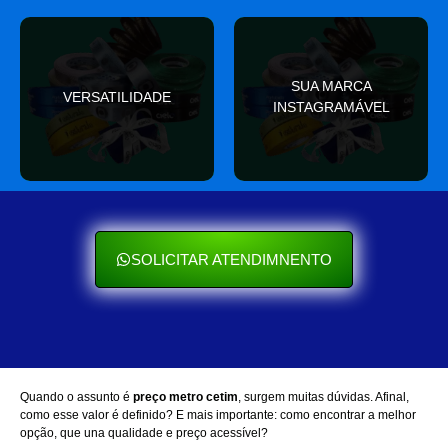
valor
SUA MARCA
nas redes sociais
VERSATILIDADE
ocasião e sempre agrega
INSTAGRAMÁVEL
Seu cliente ama mostrar
Se encaixa em qualquer
SOLICITAR ATENDIMNENTO
Quando o assunto é
preço metro cetim
, surgem muitas dúvidas. Afinal,
como esse valor é definido? E mais importante: como encontrar a melhor
opção, que una qualidade e preço acessível?