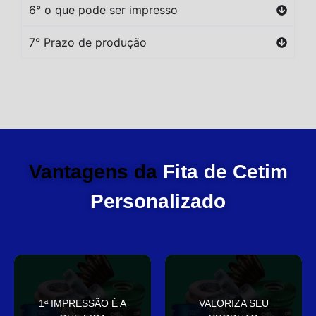
6° o que pode ser impresso
7° Prazo de produção
Vantagens da
Fita de Cetim
Personalizado
você
elegante
1ª IMPRESSÃO É A
VALORIZA SEU
Sua embalagem fala por
que deixa sua embalagem