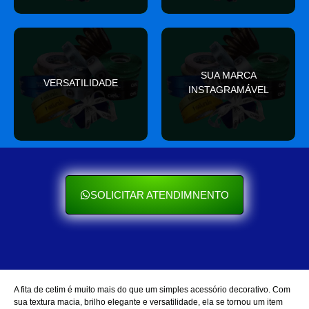
valor
SUA MARCA
nas redes sociais
VERSATILIDADE
ocasião e sempre agrega
INSTAGRAMÁVEL
Seu cliente ama mostrar
Se encaixa em qualquer
SOLICITAR ATENDIMNENTO
A fita de cetim é muito mais do que um simples acessório decorativo. Com
sua textura macia, brilho elegante e versatilidade, ela se tornou um item