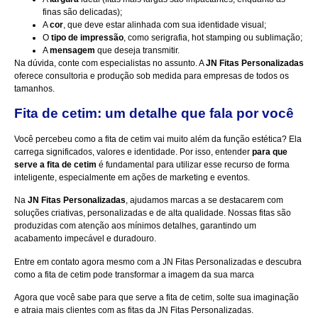
finas são delicadas);
A
cor
, que deve estar alinhada com sua identidade visual;
O
tipo de impressão
, como serigrafia, hot stamping ou sublimação;
A
mensagem
que deseja transmitir.
Na dúvida, conte com especialistas no assunto. A
JN Fitas Personalizadas
oferece consultoria e produção sob medida para empresas de todos os
tamanhos.
Fita de cetim: um detalhe que fala por você
Você percebeu como a fita de cetim vai muito além da função estética? Ela
carrega significados, valores e identidade. Por isso, entender
para que
serve a fita de cetim
é fundamental para utilizar esse recurso de forma
inteligente, especialmente em ações de marketing e eventos.
Na
JN Fitas Personalizadas
, ajudamos marcas a se destacarem com
soluções criativas, personalizadas e de alta qualidade. Nossas fitas são
produzidas com atenção aos mínimos detalhes, garantindo um
acabamento impecável e duradouro.
Entre em contato agora mesmo
com a JN Fitas Personalizadas e descubra
como a fita de cetim pode transformar a imagem da sua marca
Agora que você sabe para que serve a fita de cetim, solte sua imaginação
e atraia mais clientes com as fitas da JN Fitas Personalizadas.