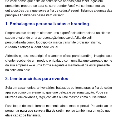
Se você pensa que a fita de cetim serve apenas para fazer laços em
presentes, prepare-se para se surpreender. Você vai conhecer muitas
outra opções para que serve a fita de cetim. A seguir, listamos algumas das
principais finalidades desse item versátil:
1. Embalagens personalizadas e branding
Empresas que desejam oferecer uma experiência diferenciada ao cliente
sabem o valor de uma apresentação impecável. A fita de cetim
personalizada com o logotipo da marca transmite profissionalismo,
cuidado e reforça a identidade visual.
Além disso, essa estratégia é altamente eficaz para branding. Imagine seu
cliente recebendo um produto embalado com uma fita que carrega o nome
da sua empresa — é uma forma elegante e memorável de estar presente
no cotidiano dele.
2. Lembrancinhas para eventos
Seja em casamentos, aniversários, batizados ou formaturas, a fita de cetim
aparece como um elemento que une beleza e personalização. Pode ser
utilizada em caixinhas, tags, convites ou até mesmo como pulseirinhas.
Esse toque delicado torna o momento ainda mais especial. Portanto, ao se
perguntar
para que serve a fita de cetim
, pense também na emoção que
ela é capaz de transmitir.