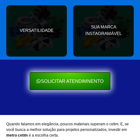
valor
SUA MARCA
nas redes sociais
VERSATILIDADE
ocasião e sempre agrega
INSTAGRAMÁVEL
Seu cliente ama mostrar
Se encaixa em qualquer
SOLICITAR ATENDIMNENTO
Quando falamos em elegância, poucos materiais superam o cetim. E, se
você busca a melhor solução para projetos personalizados, investir em
metro cetim
é a escolha certa.