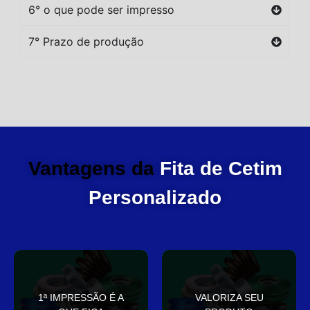
6° o que pode ser impresso
7° Prazo de produção
Vantagens da
Fita de Cetim
Personalizado
você
elegante
1ª IMPRESSÃO É A
VALORIZA SEU
Sua embalagem fala por
que deixa sua embalagem