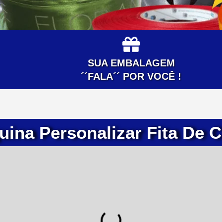
SUA EMBALAGEM
´´FALA´´ POR VOCÊ !
ina Personalizar Fita De 