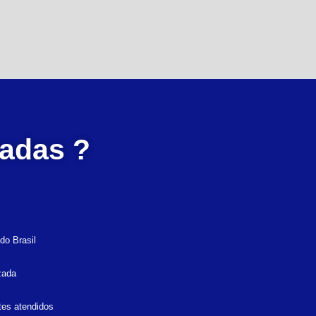
zadas ?
do Brasil
zada
tes atendidos