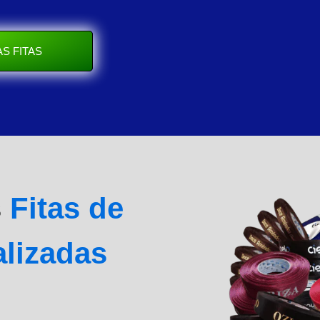
S FITAS
s
Fitas de
alizadas