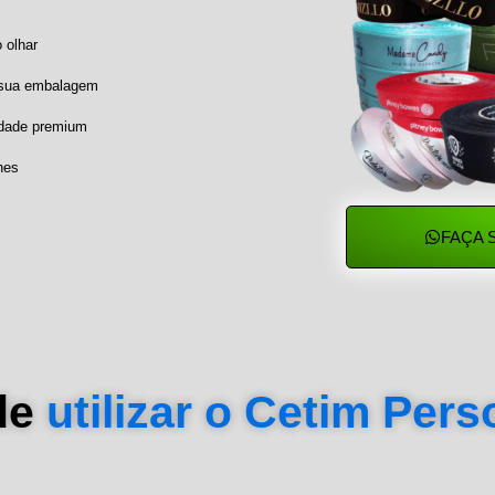
 olhar
a sua embalagem
idade premium
hes
FAÇA 
de
utilizar o Cetim Per