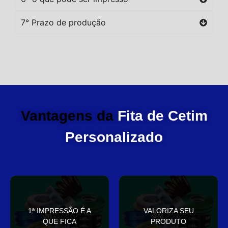
7° Prazo de produção
Vantagens da
Fita de Cetim
Personalizado
você
elegante
1ª IMPRESSÃO É A
VALORIZA SEU
Sua embalagem fala por
que deixa sua embalagem
QUE FICA
PRODUTO