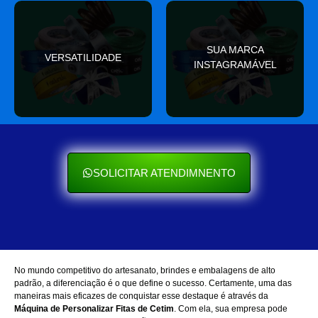
valor
SUA MARCA
nas redes sociais
VERSATILIDADE
ocasião e sempre agrega
INSTAGRAMÁVEL
Seu cliente ama mostrar
Se encaixa em qualquer
SOLICITAR ATENDIMNENTO
No mundo competitivo do artesanato, brindes e embalagens de alto
padrão, a diferenciação é o que define o sucesso. Certamente, uma das
maneiras mais eficazes de conquistar esse destaque é através da
Máquina de Personalizar Fitas de Cetim
. Com ela, sua empresa pode