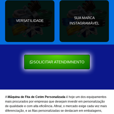
valor
SUA MARCA
nas redes sociais
VERSATILIDADE
ocasião e sempre agrega
INSTAGRAMÁVEL
Seu cliente ama mostrar
Se encaixa em qualquer
SOLICITAR ATENDIMNENTO
A
Máquina de Fita de Cetim Personalizada
é hoje um dos equipamentos
mais procurados por empresas que desejam investir em personalização
de qualidade e com alta eficiência. Afinal, o mercado exige cada vez mais
diferenciação, e as fitas personalizadas se destacam em embalagens,