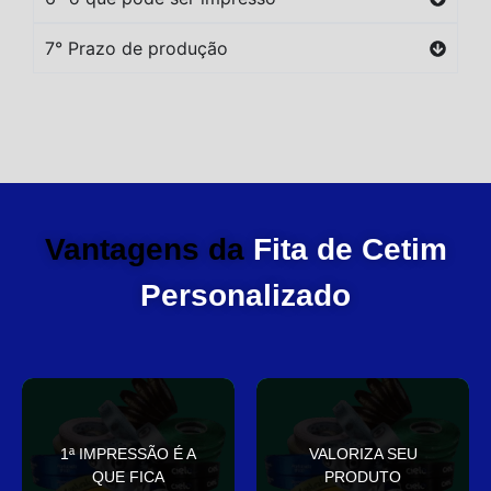
7° Prazo de produção
Vantagens da
Fita de Cetim
Personalizado
você
elegante
1ª IMPRESSÃO É A
VALORIZA SEU
Sua embalagem fala por
que deixa sua embalagem
QUE FICA
PRODUTO