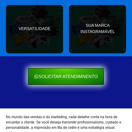
valor
SUA MARCA
nas redes sociais
VERSATILIDADE
ocasião e sempre agrega
INSTAGRAMÁVEL
Seu cliente ama mostrar
Se encaixa em qualquer
SOLICITAR ATENDIMNENTO
No mundo das vendas e do marketing, cada detalhe conta na hora de
encantar o cliente. Se você deseja transmitir profissionalismo, cuidado e
personalidade, a impressão em fita de cetim é uma estratégia visual