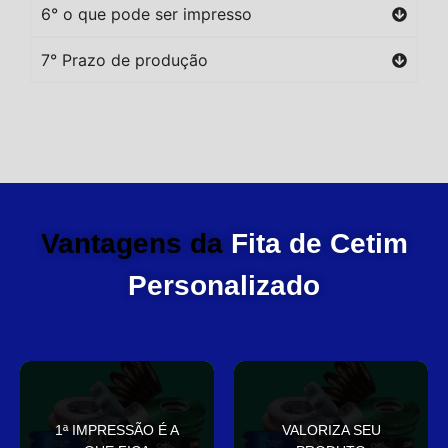
6° o que pode ser impresso
7° Prazo de produção
Vantagens da
Fita de Cetim
Personalizado
você
elegante
1ª IMPRESSÃO É A
VALORIZA SEU
Sua embalagem fala por
que deixa sua embalagem