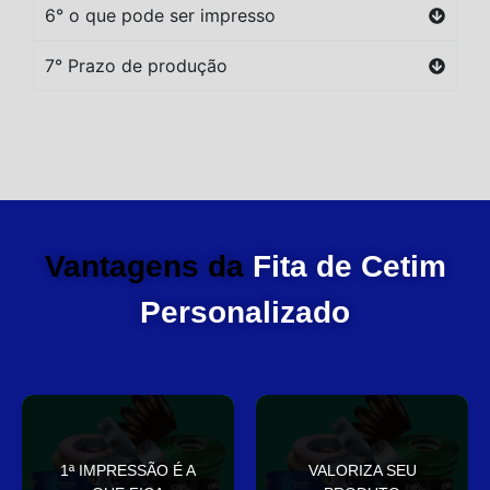
6° o que pode ser impresso
7° Prazo de produção
Vantagens da
Fita de Cetim
Personalizado
você
elegante
1ª IMPRESSÃO É A
VALORIZA SEU
Sua embalagem fala por
que deixa sua embalagem