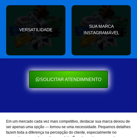
valor
SUA MARCA
nas redes sociais
VERSATILIDADE
ocasião e sempre agrega
INSTAGRAMÁVEL
Seu cliente ama mostrar
Se encaixa em qualquer
SOLICITAR ATENDIMNENTO
Em um mercado cada vez mais competitivo, destacar sua marca deixou de
ser apenas uma opção — tornou-se uma necessidade. Pequenos detalhes
fazem toda a diferença na percepção do cliente, especialmente no