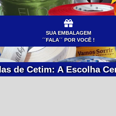
SUA EMBALAGEM
´´FALA´´ POR VOCÊ !
das de Cetim: A Escolha Ce