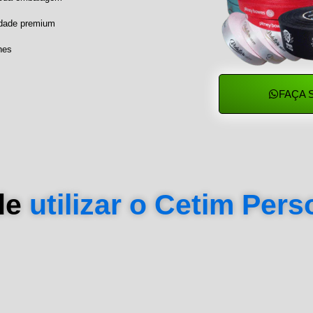
idade premium
hes
FAÇA 
de
utilizar o Cetim Per