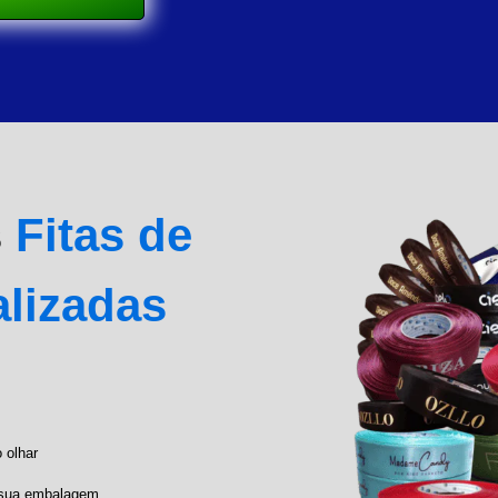
s
Fitas de
alizadas
 olhar
a sua embalagem