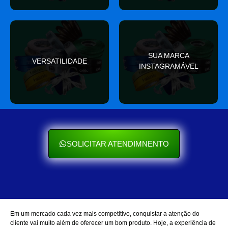
valor
SUA MARCA
nas redes sociais
VERSATILIDADE
ocasião e sempre agrega
INSTAGRAMÁVEL
Seu cliente ama mostrar
Se encaixa em qualquer
SOLICITAR ATENDIMNENTO
Em um mercado cada vez mais competitivo, conquistar a atenção do
cliente vai muito além de oferecer um bom produto. Hoje, a experiência de