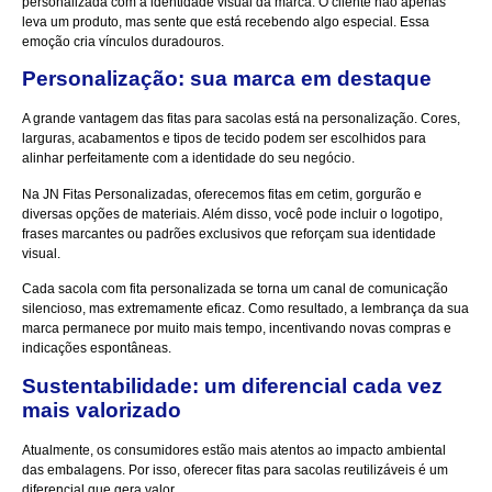
personalizada com a identidade visual da marca. O cliente não apenas
leva um produto, mas sente que está recebendo algo especial. Essa
emoção cria vínculos duradouros.
Personalização: sua marca em destaque
A grande vantagem das fitas para sacolas está na personalização. Cores,
larguras, acabamentos e tipos de tecido podem ser escolhidos para
alinhar perfeitamente com a identidade do seu negócio.
Na JN Fitas Personalizadas, oferecemos fitas em cetim, gorgurão e
diversas opções de materiais. Além disso, você pode incluir o logotipo,
frases marcantes ou padrões exclusivos que reforçam sua identidade
visual.
Cada sacola com fita personalizada se torna um canal de comunicação
silencioso, mas extremamente eficaz. Como resultado, a lembrança da sua
marca permanece por muito mais tempo, incentivando novas compras e
indicações espontâneas.
Sustentabilidade: um diferencial cada vez
mais valorizado
Atualmente, os consumidores estão mais atentos ao impacto ambiental
das embalagens. Por isso, oferecer fitas para sacolas reutilizáveis é um
diferencial que gera valor.