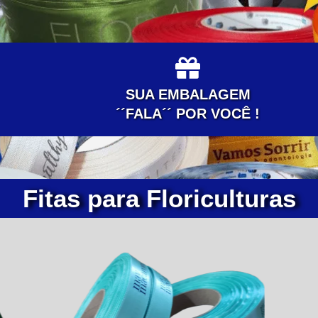
SUA EMBALAGEM
´´FALA´´ POR VOCÊ !
Fitas para Floriculturas