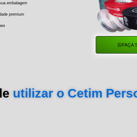
a sua embalagem
idade premium
hes
FAÇA 
de
utilizar o Cetim Per