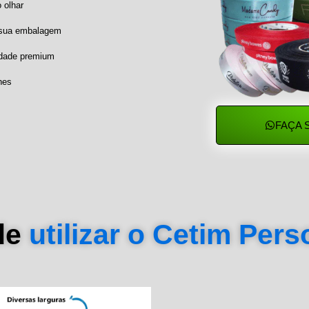
 olhar
a sua embalagem
idade premium
hes
FAÇA 
de
utilizar o Cetim Per