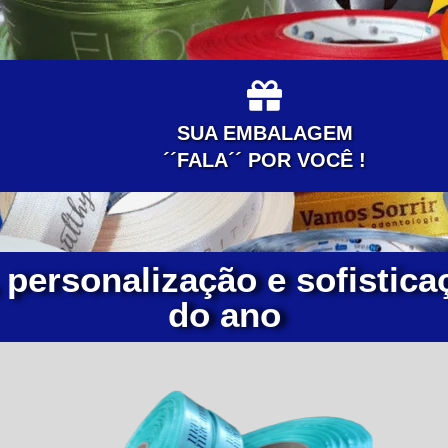
SUA EMBALAGEM
´´FALA´´ POR VOCÊ !
 personalização e sofistica
do ano