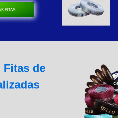
S FITAS
s
Fitas de
alizadas