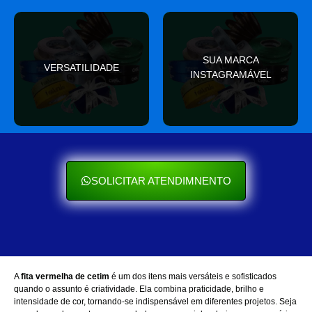
valor
SUA MARCA
nas redes sociais
VERSATILIDADE
ocasião e sempre agrega
INSTAGRAMÁVEL
Seu cliente ama mostrar
Se encaixa em qualquer
SOLICITAR ATENDIMNENTO
A
fita vermelha de cetim
é um dos itens mais versáteis e sofisticados
quando o assunto é criatividade. Ela combina praticidade, brilho e
intensidade de cor, tornando-se indispensável em diferentes projetos. Seja