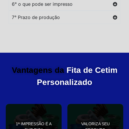
6° o que pode ser impresso
7° Prazo de produção
Vantagens da
Fita de Cetim
Personalizado
você
elegante
1ª IMPRESSÃO É A
VALORIZA SEU
Sua embalagem fala por
que deixa sua embalagem