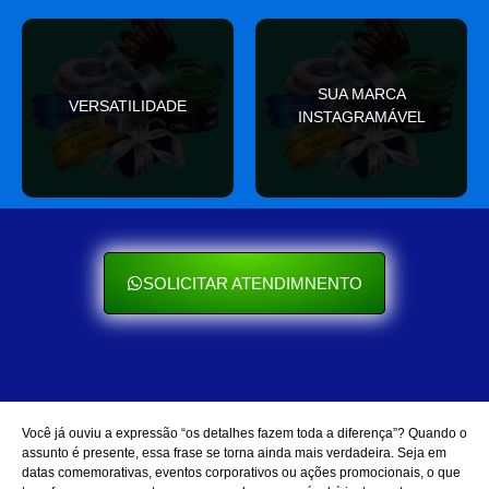
valor
SUA MARCA
nas redes sociais
VERSATILIDADE
ocasião e sempre agrega
INSTAGRAMÁVEL
Seu cliente ama mostrar
Se encaixa em qualquer
SOLICITAR ATENDIMNENTO
Você já ouviu a expressão “os detalhes fazem toda a diferença”? Quando o
assunto é presente, essa frase se torna ainda mais verdadeira. Seja em
datas comemorativas, eventos corporativos ou ações promocionais, o que