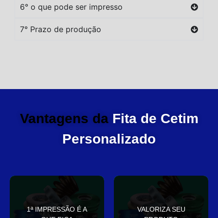
6° o que pode ser impresso
7° Prazo de produção
Vantagens da
Fita de Cetim
Personalizado
você
elegante
1ª IMPRESSÃO É A
VALORIZA SEU
Sua embalagem fala por
que deixa sua embalagem