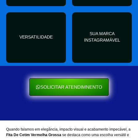
valor
SUA MARCA
nas redes sociais
VERSATILIDADE
ocasião e sempre agrega
INSTAGRAMÁVEL
Seu cliente ama mostrar
Se encaixa em qualquer
SOLICITAR ATENDIMNENTO
Quando falamos em elegância, impacto visual e acabamento impecável, a
Fita De Cetim Vermelha Grossa
se destaca como uma escolha versátil e