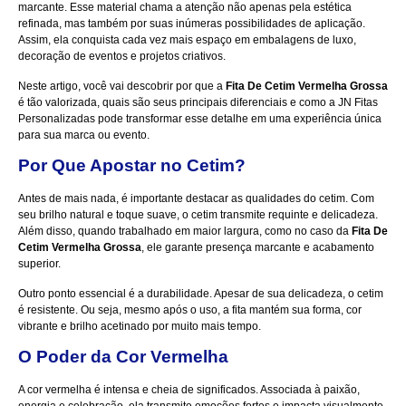
marcante. Esse material chama a atenção não apenas pela estética
refinada, mas também por suas inúmeras possibilidades de aplicação.
Assim, ela conquista cada vez mais espaço em embalagens de luxo,
decoração de eventos e projetos criativos.
Neste artigo, você vai descobrir por que a
Fita De Cetim Vermelha Grossa
é tão valorizada, quais são seus principais diferenciais e como a JN Fitas
Personalizadas pode transformar esse detalhe em uma experiência única
para sua marca ou evento.
Por Que Apostar no Cetim?
Antes de mais nada, é importante destacar as qualidades do cetim. Com
seu brilho natural e toque suave, o cetim transmite requinte e delicadeza.
Além disso, quando trabalhado em maior largura, como no caso da
Fita De
Cetim Vermelha Grossa
, ele garante presença marcante e acabamento
superior.
Outro ponto essencial é a durabilidade. Apesar de sua delicadeza, o cetim
é resistente. Ou seja, mesmo após o uso, a fita mantém sua forma, cor
vibrante e brilho acetinado por muito mais tempo.
O Poder da Cor Vermelha
A cor vermelha é intensa e cheia de significados. Associada à paixão,
energia e celebração, ela transmite emoções fortes e impacta visualmente