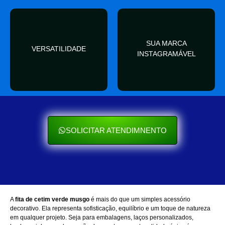
valor
SUA MARCA
nas redes sociais
VERSATILIDADE
ocasião e sempre agrega
INSTAGRAMÁVEL
Seu cliente ama mostrar
Se encaixa em qualquer
SOLICITAR ATENDIMNENTO
A
fita de cetim verde musgo
é mais do que um simples acessório
decorativo. Ela representa sofisticação, equilíbrio e um toque de natureza
em qualquer projeto. Seja para embalagens, laços personalizados,