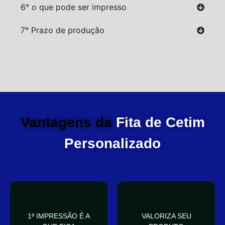
6° o que pode ser impresso
7° Prazo de produção
Vantagens da
Fita de Cetim
Personalizado
você
elegante
1ª IMPRESSÃO É A
VALORIZA SEU
Sua embalagem fala por
que deixa sua embalagem