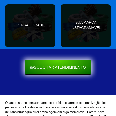
valor
SUA MARCA
nas redes sociais
VERSATILIDADE
ocasião e sempre agrega
INSTAGRAMÁVEL
Seu cliente ama mostrar
Se encaixa em qualquer
SOLICITAR ATENDIMNENTO
Quando falamos em acabamento perfeito, charme e personalização, logo
pensamos na fita de cetim. Esse acessório é versátil, sofisticado e capaz
de transformar qualquer embalagem em algo memorável. Porém, para