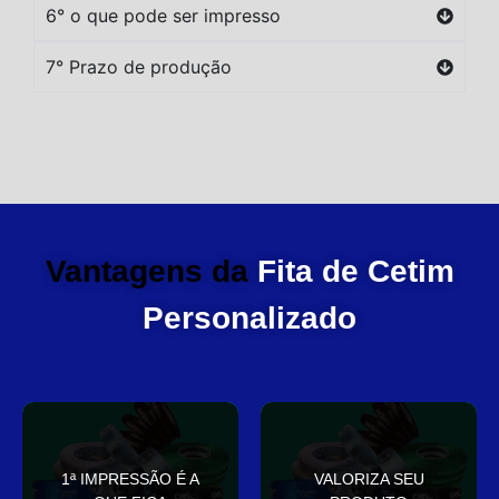
6° o que pode ser impresso
7° Prazo de produção
Vantagens da
Fita de Cetim
Personalizado
você
elegante
1ª IMPRESSÃO É A
VALORIZA SEU
Sua embalagem fala por
que deixa sua embalagem