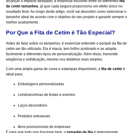
alcançar o impacto desejado, é essencial escolher entre os diferentes
fita
de cetim tamanhos
, já que cada largura proporciona um efeito único no
resultado final. Ao longo deste artigo, você vai descobrir como selecionar o
tamanho ideal de acordo com o objetivo do seu projeto e garantir sempre o
melhor acabamento.
Por Que a Fita de Cetim é Tão Especial?
Antes de falar sobre os tamanhos, é essencial entender o porquê da fita de
cetim ser tão utilizada. Ela é macia, tem brilho acetinado e se adapta
facilmente a diferentes tipos de personalização. Além disso, transmite
elegância e sofisticação, mesmo nos detalhes mais simples.
Com uma ampla gama de cores e estampas disponíveis, a
fita de cetim
é
ideal para:
Embalagens personalizadas
Lembrancinhas de festas e eventos
Laços decorativos
Produtos artesanais
Itens promocionais de empresas
E para que tudo isso funcione bem, o
tamanho da fita
é determinante.