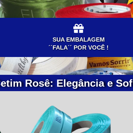
SUA EMBALAGEM
´´FALA´´ POR VOCÊ !
Cetim Rosê: Elegância e Sof