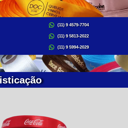
(11) 9 4579-7704
(11) 9 5813-2022
(11) 9 5994-2029
isticação