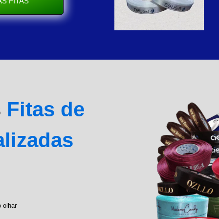
S FITAS
s
Fitas de
alizadas
 olhar