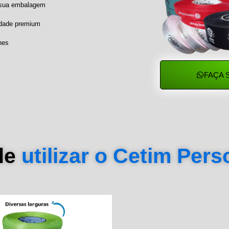
a sua embalagem
idade premium
hes
FAÇA 
de
utilizar o Cetim Per