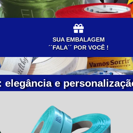
SUA EMBALAGEM
´´FALA´´ POR VOCÊ !
: elegância e personalizaçã