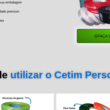
a sua embalagem
idade premium
hes
FAÇA 
de
utilizar o Cetim Per