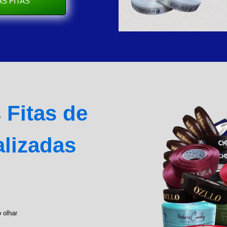
S FITAS
s
Fitas de
alizadas
 olhar