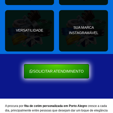
valor
SUA MARCA
nas redes sociais
VERSATILIDADE
ocasião e sempre agrega
INSTAGRAMÁVEL
Seu cliente ama mostrar
Se encaixa em qualquer
SOLICITAR ATENDIMNENTO
A procura por
fita de cetim personalizada em Porto Alegre
cresce a cada
dia, principalmente entre pessoas que desejam dar um toque de elegância