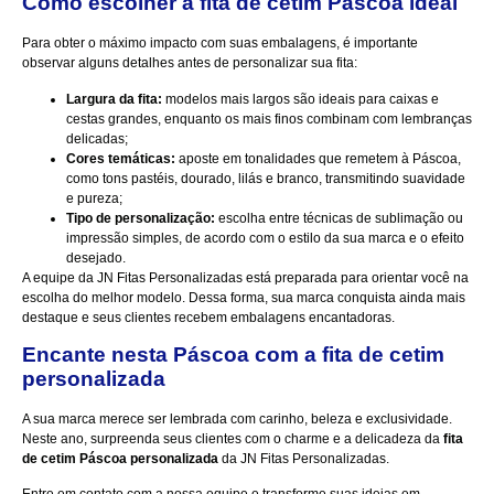
Como escolher a fita de cetim Páscoa ideal
Para obter o máximo impacto com suas embalagens, é importante
observar alguns detalhes antes de personalizar sua fita:
Largura da fita:
modelos mais largos são ideais para caixas e
cestas grandes, enquanto os mais finos combinam com lembranças
delicadas;
Cores temáticas:
aposte em tonalidades que remetem à Páscoa,
como tons pastéis, dourado, lilás e branco, transmitindo suavidade
e pureza;
Tipo de personalização:
escolha entre técnicas de sublimação ou
impressão simples, de acordo com o estilo da sua marca e o efeito
desejado.
A equipe da JN Fitas Personalizadas está preparada para orientar você na
escolha do melhor modelo. Dessa forma, sua marca conquista ainda mais
destaque e seus clientes recebem embalagens encantadoras.
Encante nesta Páscoa com a fita de cetim
personalizada
A sua marca merece ser lembrada com carinho, beleza e exclusividade.
Neste ano, surpreenda seus clientes com o charme e a delicadeza da
fita
de cetim Páscoa personalizada
da
JN Fitas Personalizadas
.