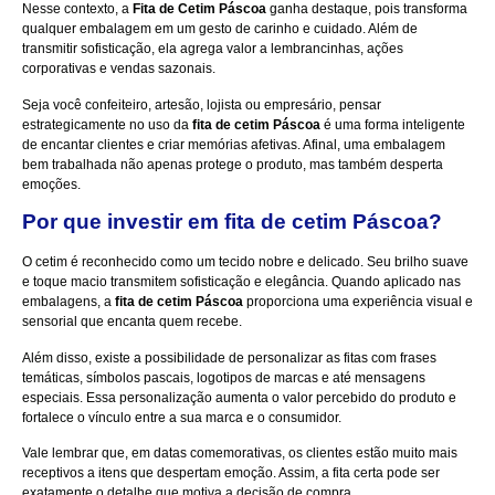
Nesse contexto, a
Fita de Cetim Páscoa
ganha destaque, pois transforma
qualquer embalagem em um gesto de carinho e cuidado. Além de
transmitir sofisticação, ela agrega valor a lembrancinhas, ações
corporativas e vendas sazonais.
Seja você confeiteiro, artesão, lojista ou empresário, pensar
estrategicamente no uso da
fita de cetim Páscoa
é uma forma inteligente
de encantar clientes e criar memórias afetivas. Afinal, uma embalagem
bem trabalhada não apenas protege o produto, mas também desperta
emoções.
Por que investir em fita de cetim Páscoa?
O cetim é reconhecido como um tecido nobre e delicado. Seu brilho suave
e toque macio transmitem sofisticação e elegância. Quando aplicado nas
embalagens, a
fita de cetim Páscoa
proporciona uma experiência visual e
sensorial que encanta quem recebe.
Além disso, existe a possibilidade de personalizar as fitas com frases
temáticas, símbolos pascais, logotipos de marcas e até mensagens
especiais. Essa personalização aumenta o valor percebido do produto e
fortalece o vínculo entre a sua marca e o consumidor.
Vale lembrar que, em datas comemorativas, os clientes estão muito mais
receptivos a itens que despertam emoção. Assim, a fita certa pode ser
exatamente o detalhe que motiva a decisão de compra.