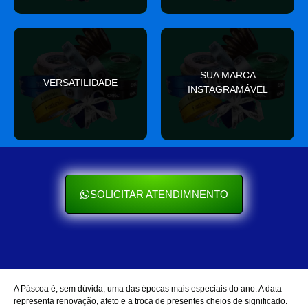
valor
SUA MARCA
nas redes sociais
VERSATILIDADE
ocasião e sempre agrega
INSTAGRAMÁVEL
Seu cliente ama mostrar
Se encaixa em qualquer
SOLICITAR ATENDIMNENTO
A Páscoa é, sem dúvida, uma das épocas mais especiais do ano. A data
representa renovação, afeto e a troca de presentes cheios de significado.