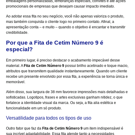
embalagens personalizadas, lembranças especiais, convites e até ações
promocionais de empresas que desejam causar impacto imediato.
Ao adotar essa fita no seu negócio, você não apenas valoriza o produto,
mas também conquista o cliente logo no primeiro contato. Afinal, a
apresentação conta – e muito – quando o objetivo é encantar e transmitir
credibilidade.
Por que a Fita de Cetim Número 9 é
especial?
Em primeiro lugar, é preciso destacar o acabamento impecável desse
material. A
Fita de Cetim Número 9
possui brilho acetinado e toque macio,
atributos que transmitem qualidade instantaneamente. Quando um cliente
recebe um presente envolvido por essa fita, a experiência se torna única e
memorável.
Além disso, sua largura de 38 mm favorece impressões mais detalhadas e
sofisticadas. Logotipos, frases e artes exclusivas ganham nitidez, o que
fortalece a identidade visual da marca. Ou seja, a fita alia estética e
funcionalidade em um só produto.
Versatilidade para todos os tipos de uso
Outro fator que faz da
Fita de Cetim Número 9
um item indispensável é
sua incrível adaptabilidade. Essa fita atende tanto a necessidades