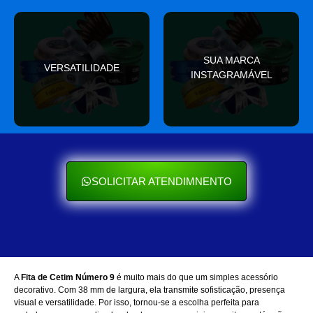
valor
SUA MARCA
nas redes sociais
VERSATILIDADE
ocasião e sempre agrega
INSTAGRAMÁVEL
Seu cliente ama mostrar
Se encaixa em qualquer
SOLICITAR ATENDIMNENTO
A
Fita de Cetim Número 9
é muito mais do que um simples acessório
decorativo. Com 38 mm de largura, ela transmite sofisticação, presença
visual e versatilidade. Por isso, tornou-se a escolha perfeita para