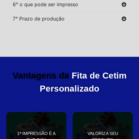
6° o que pode ser impresso
7° Prazo de produção
Vantagens da
Fita de Cetim
Personalizado
você
elegante
1ª IMPRESSÃO É A
VALORIZA SEU
Sua embalagem fala por
que deixa sua embalagem