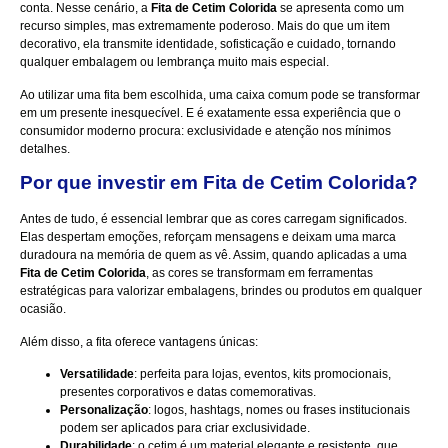
conta. Nesse cenário, a
Fita de Cetim Colorida
se apresenta como um
recurso simples, mas extremamente poderoso. Mais do que um item
decorativo, ela transmite identidade, sofisticação e cuidado, tornando
qualquer embalagem ou lembrança muito mais especial.
Ao utilizar uma fita bem escolhida, uma caixa comum pode se transformar
em um presente inesquecível. E é exatamente essa experiência que o
consumidor moderno procura: exclusividade e atenção nos mínimos
detalhes.
Por que investir em Fita de Cetim Colorida?
Antes de tudo, é essencial lembrar que as cores carregam significados.
Elas despertam emoções, reforçam mensagens e deixam uma marca
duradoura na memória de quem as vê. Assim, quando aplicadas a uma
Fita de Cetim Colorida
, as cores se transformam em ferramentas
estratégicas para valorizar embalagens, brindes ou produtos em qualquer
ocasião.
Além disso, a fita oferece vantagens únicas:
Versatilidade
: perfeita para lojas, eventos, kits promocionais,
presentes corporativos e datas comemorativas.
Personalização
: logos, hashtags, nomes ou frases institucionais
podem ser aplicados para criar exclusividade.
Durabilidade
: o cetim é um material elegante e resistente, que