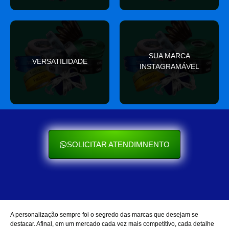
valor
SUA MARCA
nas redes sociais
VERSATILIDADE
ocasião e sempre agrega
INSTAGRAMÁVEL
Seu cliente ama mostrar
Se encaixa em qualquer
SOLICITAR ATENDIMNENTO
A personalização sempre foi o segredo das marcas que desejam se
destacar. Afinal, em um mercado cada vez mais competitivo, cada detalhe