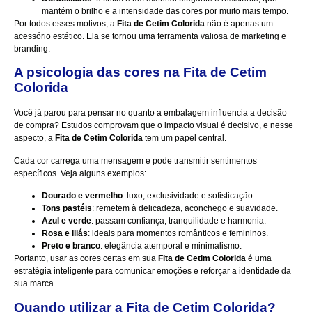
mantém o brilho e a intensidade das cores por muito mais tempo.
Por todos esses motivos, a
Fita de Cetim Colorida
não é apenas um
acessório estético. Ela se tornou uma ferramenta valiosa de marketing e
branding.
A psicologia das cores na Fita de Cetim
Colorida
Você já parou para pensar no quanto a embalagem influencia a decisão
de compra? Estudos comprovam que o impacto visual é decisivo, e nesse
aspecto, a
Fita de Cetim Colorida
tem um papel central.
Cada cor carrega uma mensagem e pode transmitir sentimentos
específicos. Veja alguns exemplos:
Dourado e vermelho
: luxo, exclusividade e sofisticação.
Tons pastéis
: remetem à delicadeza, aconchego e suavidade.
Azul e verde
: passam confiança, tranquilidade e harmonia.
Rosa e lilás
: ideais para momentos românticos e femininos.
Preto e branco
: elegância atemporal e minimalismo.
Portanto, usar as cores certas em sua
Fita de Cetim Colorida
é uma
estratégia inteligente para comunicar emoções e reforçar a identidade da
sua marca.
Quando utilizar a Fita de Cetim Colorida?