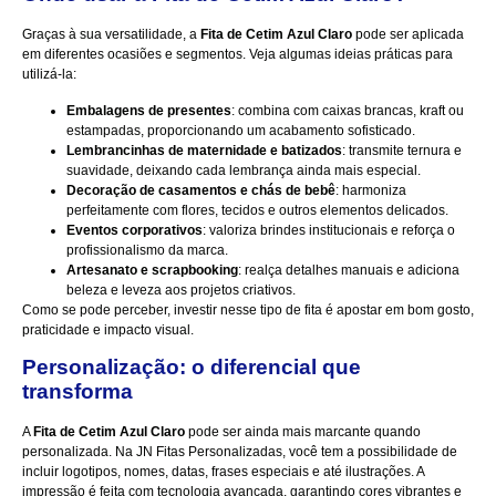
Graças à sua versatilidade, a
Fita de Cetim Azul Claro
pode ser aplicada
em diferentes ocasiões e segmentos. Veja algumas ideias práticas para
utilizá-la:
Embalagens de presentes
: combina com caixas brancas, kraft ou
estampadas, proporcionando um acabamento sofisticado.
Lembrancinhas de maternidade e batizados
: transmite ternura e
suavidade, deixando cada lembrança ainda mais especial.
Decoração de casamentos e chás de bebê
: harmoniza
perfeitamente com flores, tecidos e outros elementos delicados.
Eventos corporativos
: valoriza brindes institucionais e reforça o
profissionalismo da marca.
Artesanato e scrapbooking
: realça detalhes manuais e adiciona
beleza e leveza aos projetos criativos.
Como se pode perceber, investir nesse tipo de fita é apostar em bom gosto,
praticidade e impacto visual.
Personalização: o diferencial que
transforma
A
Fita de Cetim Azul Claro
pode ser ainda mais marcante quando
personalizada. Na JN Fitas Personalizadas, você tem a possibilidade de
incluir logotipos, nomes, datas, frases especiais e até ilustrações. A
impressão é feita com tecnologia avançada, garantindo cores vibrantes e