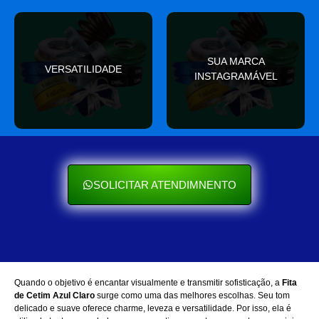
valor
SUA MARCA
nas redes sociais
VERSATILIDADE
ocasião e sempre agrega
INSTAGRAMÁVEL
Seu cliente ama mostrar
Se encaixa em qualquer
SOLICITAR ATENDIMNENTO
Quando o objetivo é encantar visualmente e transmitir sofisticação, a
Fita
de Cetim Azul Claro
surge como uma das melhores escolhas. Seu tom
delicado e suave oferece charme, leveza e versatilidade. Por isso, ela é