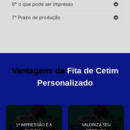
6° o que pode ser impresso
7° Prazo de produção
Vantagens da
Fita de Cetim
Personalizado
você
elegante
1ª IMPRESSÃO É A
VALORIZA SEU
Sua embalagem fala por
que deixa sua embalagem