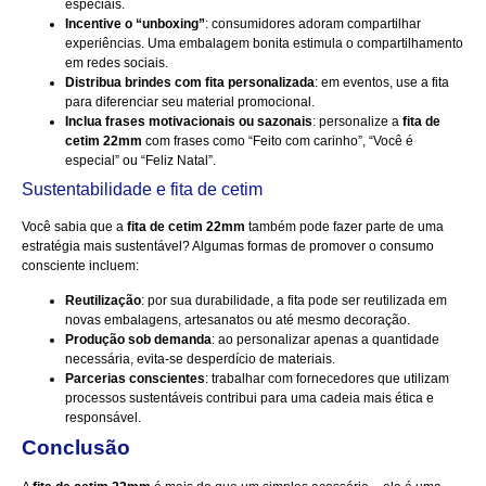
especiais.
Incentive o “unboxing”
: consumidores adoram compartilhar
experiências. Uma embalagem bonita estimula o compartilhamento
em redes sociais.
Distribua brindes com fita personalizada
: em eventos, use a fita
para diferenciar seu material promocional.
Inclua frases motivacionais ou sazonais
: personalize a
fita de
cetim 22mm
com frases como “Feito com carinho”, “Você é
especial” ou “Feliz Natal”.
Sustentabilidade e fita de cetim
Você sabia que a
fita de cetim 22mm
também pode fazer parte de uma
estratégia mais sustentável? Algumas formas de promover o consumo
consciente incluem:
Reutilização
: por sua durabilidade, a fita pode ser reutilizada em
novas embalagens, artesanatos ou até mesmo decoração.
Produção sob demanda
: ao personalizar apenas a quantidade
necessária, evita-se desperdício de materiais.
Parcerias conscientes
: trabalhar com fornecedores que utilizam
processos sustentáveis contribui para uma cadeia mais ética e
responsável.
Conclusão