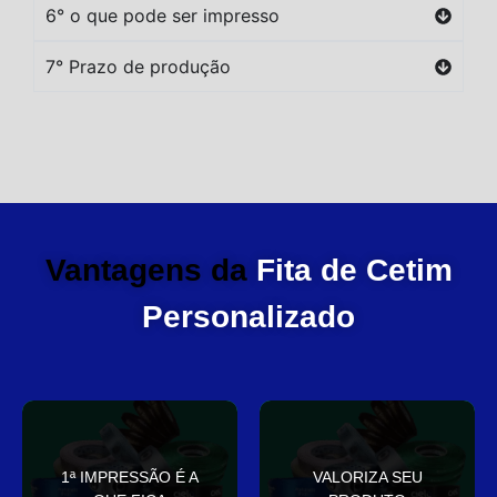
6° o que pode ser impresso
7° Prazo de produção
Vantagens da
Fita de Cetim
Personalizado
você
elegante
1ª IMPRESSÃO É A
VALORIZA SEU
Sua embalagem fala por
que deixa sua embalagem