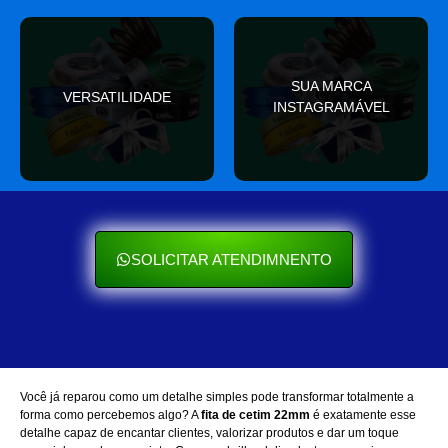
valor
SUA MARCA
nas redes sociais
VERSATILIDADE
ocasião e sempre agrega
INSTAGRAMÁVEL
Seu cliente ama mostrar
Se encaixa em qualquer
SOLICITAR ATENDIMNENTO
Você já reparou como um detalhe simples pode transformar totalmente a
forma como percebemos algo? A
fita de cetim 22mm
é exatamente esse
detalhe capaz de encantar clientes, valorizar produtos e dar um toque