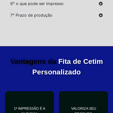
6° o que pode ser impresso
7° Prazo de produção
Vantagens da
Fita de Cetim
Personalizado
você
elegante
1ª IMPRESSÃO É A
VALORIZA SEU
Sua embalagem fala por
que deixa sua embalagem