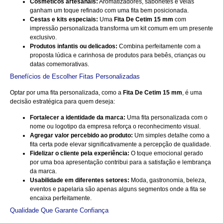
Cosméticos artesanais:
Aromatizadores, sabonetes e velas
ganham um toque refinado com uma fita bem posicionada.
Cestas e kits especiais:
Uma
Fita De Cetim 15 mm
com
impressão personalizada transforma um kit comum em um presente
exclusivo.
Produtos infantis ou delicados:
Combina perfeitamente com a
proposta lúdica e carinhosa de produtos para bebês, crianças ou
datas comemorativas.
Benefícios de Escolher Fitas Personalizadas
Optar por uma fita personalizada, como a
Fita De Cetim 15 mm
, é uma
decisão estratégica para quem deseja:
Fortalecer a identidade da marca:
Uma fita personalizada com o
nome ou logotipo da empresa reforça o reconhecimento visual.
Agregar valor percebido ao produto:
Um simples detalhe como a
fita certa pode elevar significativamente a percepção de qualidade.
Fidelizar o cliente pela experiência:
O toque emocional gerado
por uma boa apresentação contribui para a satisfação e lembrança
da marca.
Usabilidade em diferentes setores:
Moda, gastronomia, beleza,
eventos e papelaria são apenas alguns segmentos onde a fita se
encaixa perfeitamente.
Qualidade Que Garante Confiança