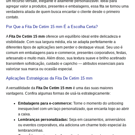
um recurso versátil, elegante e altamente personalizável. Ideal para
agregar valor a produtos, presentes e embalagens, essa fita se tornou uma
verdadeira aliada de quem busca encantar o cliente desde o primeiro
contato.
Por Que a Fita De Cetim 15 mm É a Escolha Certa?
A
Fita De Cetim 15 mm
oferece um equilíbrio ideal entre delicadeza e
visibilidade. Com sua largura média, ela se adapta perfeitamente a
diferentes tipos de aplicações sem perder o destaque visual. Seu uso é
comum em embalagens para e-commerce, presentes corporativos, festas,
artesanato e muito mais. Além disso, sua textura suave e brilho acetinado
transmitem sofisticação, cuidado e capricho — atributos essenciais para
valorizar sua marca ou ocasião especial.
Aplicações Estratégicas da Fita De Cetim 15 mm
A versatilidade da
Fita De Cetim 15 mm
é uma das suas maiores
vantagens. Confira algumas formas de usá-la estrategicamente:
Embalagens para e-commerce:
Torne o momento do unboxing
inesquecível com um laço personalizado, que encanta logo ao abrir
a caixa.
Lembranças personalizadas:
Seja em casamentos, aniversários
ou eventos corporativos, ela adiciona um charme todo especial às
lembrancinhas.