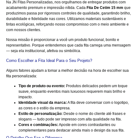
Na
JN Fitas Personalizadas
, nos orgulhamos de entregar produtos com
acabamento premium e impressão nítida. Cada
Fita De Cetim 15 mm
que
produzimos passa por rigorosos controles de qualidade, garantindo brilho,
durabilidade e fidelidade nas cores. Utilizamos materiais sustentáveis e
tintas ecológicas, reforçando nosso compromisso com o meio ambiente e
com nossos clientes.
Nossa missão é proporcionar a você um produto funcional, bonito e
representativo. Porque entendemos que cada fita carrega uma mensagem
— seja ela institucional, afetiva ou simbólica.
Como Escolher a Fita Ideal Para o Seu Projeto?
Alguns fatores ajudam a tomar a melhor decisão na hora de escolher sua
fita personalizada:
Tipo de produto ou evento:
Produtos delicados pedem um toque
suave, enquanto eventos mais luxuosos requerem mais brilho e
impacto.
Identidade visual da marca:
A fita deve conversar com o logotipo,
as cores e o estilo da empresa.
Estilo de personalização:
Desde o nome do cliente até frases e
slogans — tudo pode ser impresso com alta qualidade na fita.
Cores e combinações:
Aposte em cores contrastantes ou
complementares para destacar ainda mais o design da sua fita.
O Detalhe Que Faz a Diferença