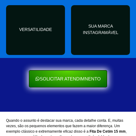
valor
SUA MARCA
nas redes sociais
VERSATILIDADE
ocasião e sempre agrega
INSTAGRAMÁVEL
Seu cliente ama mostrar
Se encaixa em qualquer
SOLICITAR ATENDIMNENTO
Quando o assunto é destacar sua marca, cada detalhe conta. E, muitas
vezes, são os pequenos elementos que fazem a maior diferença. Um
exemplo clássico e extremamente eficaz disso é a
Fita De Cetim 15 mm
,