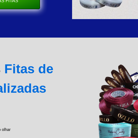
S FITAS
s
Fitas de
alizadas
 olhar