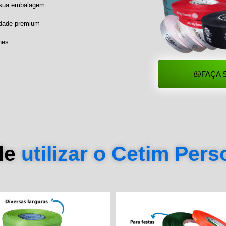
a sua embalagem
idade premium
hes
FAÇA 
de
utilizar o Cetim Per