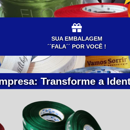
SUA EMBALAGEM
´´FALA´´ POR VOCÊ !
mpresa: Transforme a Iden