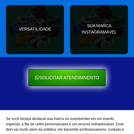
valor
SUA MARCA
nas redes sociais
VERSATILIDADE
ocasião e sempre agrega
INSTAGRAMÁVEL
Seu cliente ama mostrar
Se encaixa em qualquer
SOLICITAR ATENDIMNENTO
Se você deseja destacar sua marca ou surpreender em um evento
especial, a fita de cetim personalizada é um recurso indispensável. Esse
item vai muito além da estética: ele transmite profissionalismo, cuidado e