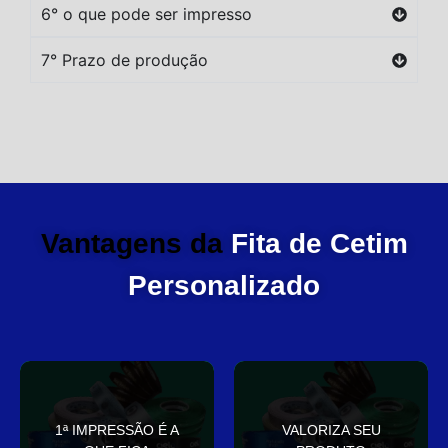
6° o que pode ser impresso
7° Prazo de produção
Vantagens da
Fita de Cetim
Personalizado
você
elegante
1ª IMPRESSÃO É A
VALORIZA SEU
Sua embalagem fala por
que deixa sua embalagem