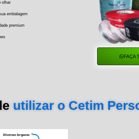
 olhar
a sua embalagem
idade premium
hes
FAÇA 
de
utilizar o Cetim Per