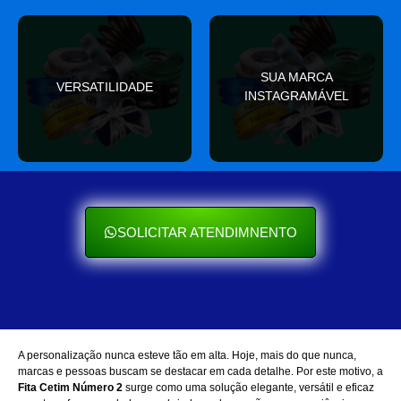
valor
SUA MARCA
nas redes sociais
VERSATILIDADE
ocasião e sempre agrega
INSTAGRAMÁVEL
Seu cliente ama mostrar
Se encaixa em qualquer
SOLICITAR ATENDIMNENTO
A personalização nunca esteve tão em alta. Hoje, mais do que nunca,
marcas e pessoas buscam se destacar em cada detalhe. Por este motivo, a
Fita Cetim Número 2
surge como uma solução elegante, versátil e eficaz