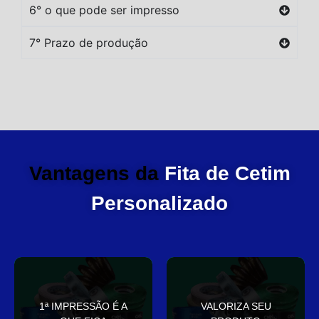
6° o que pode ser impresso
7° Prazo de produção
Vantagens da
Fita de Cetim
Personalizado
você
elegante
1ª IMPRESSÃO É A
VALORIZA SEU
Sua embalagem fala por
que deixa sua embalagem