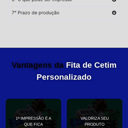
7° Prazo de produção
Vantagens da
Fita de Cetim
Personalizado
você
elegante
1ª IMPRESSÃO É A
VALORIZA SEU
Sua embalagem fala por
que deixa sua embalagem
QUE FICA
PRODUTO