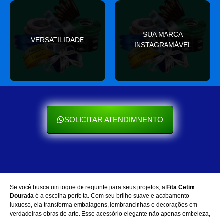
valor
SUA MARCA
nas redes sociais
VERSATILIDADE
ocasião e sempre agrega
INSTAGRAMÁVEL
Seu cliente ama mostrar
Se encaixa em qualquer
SOLICITAR ATENDIMNENTO
Se você busca um toque de requinte para seus projetos, a
Fita Cetim
Dourada
é a escolha perfeita. Com seu brilho suave e acabamento
luxuoso, ela transforma embalagens, lembrancinhas e decorações em
verdadeiras obras de arte. Esse acessório elegante não apenas embeleza,