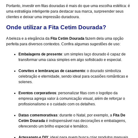
Portanto, investir em fitas douradas é mais do que uma escolha estética: é
uma estratégia inteligente para destacar sua marca, surpreender seus
clientes e deixar uma impressão duradoura.
Onde utilizar a Fita Cetim Dourada?
A beleza e a elegância da
Fita Cetim Dourada
fazem dela uma opção
perfeita para diversos contextos. Confira algumas sugestões de uso:
Embalagens de presente
: um simples laço dourado é capaz de
transformar uma caixa simples em algo sofisticado e especial.
Convites e lembranças de casamento
: o dourado simboliza
celebração e eternidade, sendo ideal para ocasiões românticas e
solenes.
Eventos corporativos
: personalizar fitas com o logotipo da
empresa agrega valor à comunicação visual, além de reforçar o
profissionalismo e o cuidado com os detalhes.
Datas comemorativas
: durante o Natal, por exemplo, a
Fita De
Cetim Dourada
é indispensável nas decorações e embalagens,
oferecendo um brilho especial e temático.
Artesanato e DIY
: ideal para quem busca criar produtos manuais