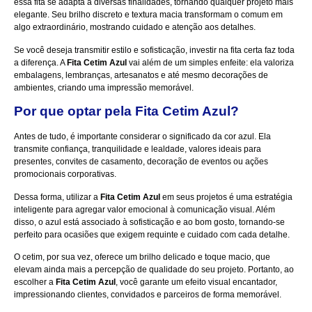
essa fita se adapta a diversas finalidades, tornando qualquer projeto mais
elegante. Seu brilho discreto e textura macia transformam o comum em
algo extraordinário, mostrando cuidado e atenção aos detalhes.
Se você deseja transmitir estilo e sofisticação, investir na fita certa faz toda
a diferença. A
Fita Cetim Azul
vai além de um simples enfeite: ela valoriza
embalagens, lembranças, artesanatos e até mesmo decorações de
ambientes, criando uma impressão memorável.
Por que optar pela Fita Cetim Azul?
Antes de tudo, é importante considerar o significado da cor azul. Ela
transmite confiança, tranquilidade e lealdade, valores ideais para
presentes, convites de casamento, decoração de eventos ou ações
promocionais corporativas.
Dessa forma, utilizar a
Fita Cetim Azul
em seus projetos é uma estratégia
inteligente para agregar valor emocional à comunicação visual. Além
disso, o azul está associado à sofisticação e ao bom gosto, tornando-se
perfeito para ocasiões que exigem requinte e cuidado com cada detalhe.
O cetim, por sua vez, oferece um brilho delicado e toque macio, que
elevam ainda mais a percepção de qualidade do seu projeto. Portanto, ao
escolher a
Fita Cetim Azul
, você garante um efeito visual encantador,
impressionando clientes, convidados e parceiros de forma memorável.