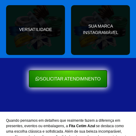
valor
SUA MARCA
nas redes sociais
VERSATILIDADE
ocasião e sempre agrega
INSTAGRAMÁVEL
Seu cliente ama mostrar
Se encaixa em qualquer
SOLICITAR ATENDIMNENTO
Quando pensamos em detalhes que realmente fazem a diferença em
presentes, eventos ou embalagens, a
Fita Cetim Azul
se destaca como
uma escolha clássica e sofisticada. Além de sua beleza incomparável,