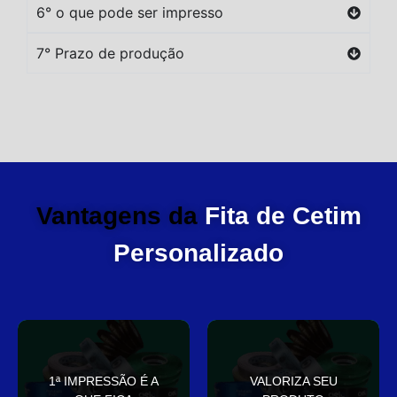
6° o que pode ser impresso
7° Prazo de produção
Vantagens da
Fita de Cetim
Personalizado
você
elegante
1ª IMPRESSÃO É A
VALORIZA SEU
Sua embalagem fala por
que deixa sua embalagem