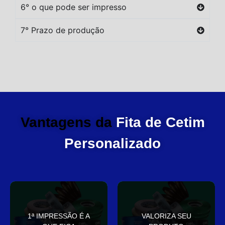
6° o que pode ser impresso
7° Prazo de produção
Vantagens da
Fita de Cetim
Personalizado
você
elegante
1ª IMPRESSÃO É A
VALORIZA SEU
Sua embalagem fala por
que deixa sua embalagem