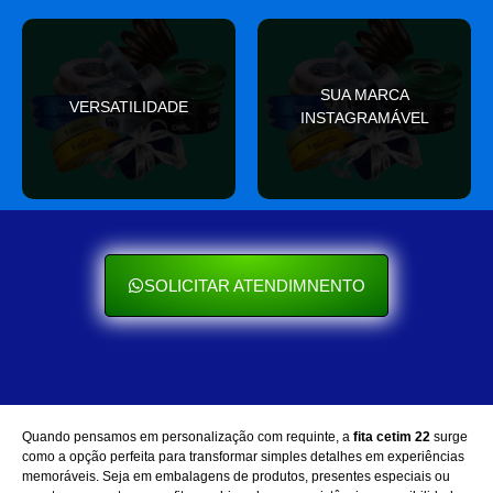
valor
SUA MARCA
nas redes sociais
VERSATILIDADE
ocasião e sempre agrega
INSTAGRAMÁVEL
Seu cliente ama mostrar
Se encaixa em qualquer
SOLICITAR ATENDIMNENTO
Quando pensamos em personalização com requinte, a
fita cetim 22
surge
como a opção perfeita para transformar simples detalhes em experiências
memoráveis. Seja em embalagens de produtos, presentes especiais ou