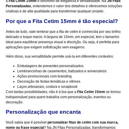
a
Fita Cetim 15mm
é sinônimo de elegância e versatilidade. Na
JN Fitas
Personalizadas
, entendemos o valor dos detalhes e oferecemos soluções
criativas e de alta qualidade para transformar qualquer projeto.
Por que a Fita Cetim 15mm é tão especial?
Antes de tudo, vale lembrar que a fita de cetim é conhecida por seu brilho
delicado e toque macio. A largura de 15mm, em especial, tem o tamanho
ideal para equilibrar presença visual e discrição. Ou seja, é perfeita para
aplicações que exigem sofisticação sem exageros.
Além disso, sua versatilidade permite usá-la em diferentes contextos:
Embalagens de presentes personalizados
Lembrancinhas de casamentos, batizados e aniversários
Ações promocionais com branding
Decoração de festas temáticas e vitrines
Laços artesanais, costura e scrapbook
Com tantas possibilidades, não é à toa que a
Fita Cetim 15mm
se tornou
indispensável para quem trabalha com personalização, eventos ou
decoração.
Personalização que encanta
Você sabia que é possível
personalizar fitas de cetim com sua marca,
nome ou frase especial
? Na JN Fitas Personalizadas, transformamos