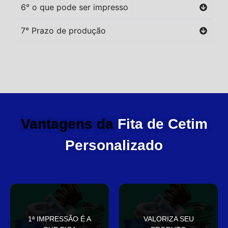
6° o que pode ser impresso
7° Prazo de produção
Vantagens da
Fita de Cetim
Personalizado
você
elegante
1ª IMPRESSÃO É A
VALORIZA SEU
Sua embalagem fala por
que deixa sua embalagem