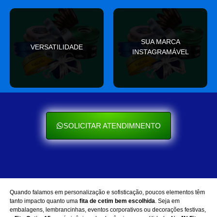
valor
SUA MARCA
nas redes sociais
VERSATILIDADE
ocasião e sempre agrega
INSTAGRAMÁVEL
Seu cliente ama mostrar
Se encaixa em qualquer
SOLICITAR ATENDIMNENTO
Quando falamos em personalização e sofisticação, poucos elementos têm
tanto impacto quanto uma
fita de cetim bem escolhida
. Seja em
embalagens, lembrancinhas, eventos corporativos ou decorações festivas,