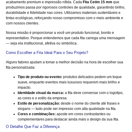
acabamento premium e impressão nítida. Cada
Fita Cetim 15 mm
que
produzimos passa por rigorosos controles de qualidade, garantindo brilho,
durabilidade e fidelidade nas cores. Utilizamos materiais sustentáveis e
tintas ecológicas, reforçando nosso compromisso com o meio ambiente e
com nossos clientes.
Nossa missão é proporcionar a você um produto funcional, bonito e
representativo. Porque entendemos que cada fita carrega uma mensagem
— seja ela institucional, afetiva ou simbólica.
Como Escolher a Fita Ideal Para o Seu Projeto?
Alguns fatores ajudam a tomar a melhor decisão na hora de escolher sua
fita personalizada:
Tipo de produto ou evento:
produtos delicados pedem um toque
suave, enquanto eventos mais luxuosos requerem mais brilho e
impacto.
Identidade visual da marca:
a fita deve conversar com o logotipo,
as cores e o estilo da empresa.
Estilo de personalização:
desde o nome do cliente até frases e
slogans — tudo pode ser impresso com alta qualidade na fita.
Cores e combinações:
aposte em cores contrastantes ou
complementares para destacar ainda mais o design da sua fita.
O Detalhe Que Faz a Diferença