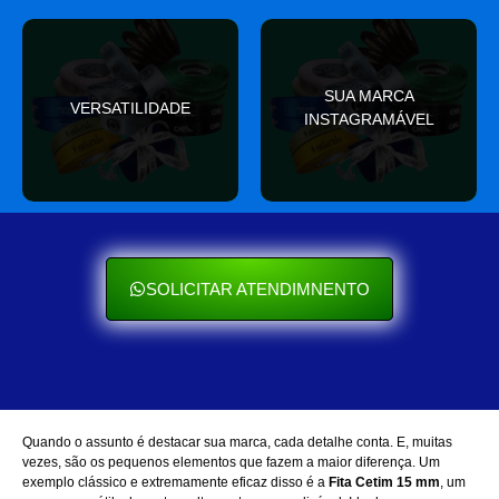
valor
SUA MARCA
nas redes sociais
VERSATILIDADE
ocasião e sempre agrega
INSTAGRAMÁVEL
Seu cliente ama mostrar
Se encaixa em qualquer
SOLICITAR ATENDIMNENTO
Quando o assunto é destacar sua marca, cada detalhe conta. E, muitas
vezes, são os pequenos elementos que fazem a maior diferença. Um
exemplo clássico e extremamente eficaz disso é a
Fita Cetim 15 mm
, um