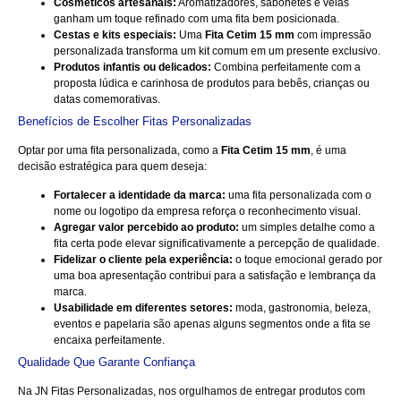
Cosméticos artesanais:
Aromatizadores, sabonetes e velas
ganham um toque refinado com uma fita bem posicionada.
Cestas e kits especiais:
Uma
Fita Cetim 15 mm
com impressão
personalizada transforma um kit comum em um presente exclusivo.
Produtos infantis ou delicados:
Combina perfeitamente com a
proposta lúdica e carinhosa de produtos para bebês, crianças ou
datas comemorativas.
Benefícios de Escolher Fitas Personalizadas
Optar por uma fita personalizada, como a
Fita Cetim 15 mm
, é uma
decisão estratégica para quem deseja:
Fortalecer a identidade da marca:
uma fita personalizada com o
nome ou logotipo da empresa reforça o reconhecimento visual.
Agregar valor percebido ao produto:
um simples detalhe como a
fita certa pode elevar significativamente a percepção de qualidade.
Fidelizar o cliente pela experiência:
o toque emocional gerado por
uma boa apresentação contribui para a satisfação e lembrança da
marca.
Usabilidade em diferentes setores:
moda, gastronomia, beleza,
eventos e papelaria são apenas alguns segmentos onde a fita se
encaixa perfeitamente.
Qualidade Que Garante Confiança
Na
JN Fitas Personalizadas
, nos orgulhamos de entregar produtos com