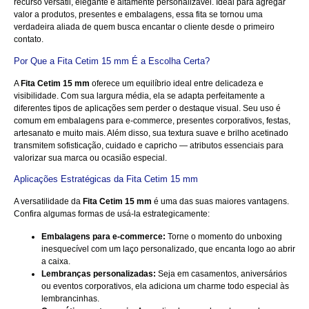
recurso versátil, elegante e altamente personalizável. Ideal para agregar
valor a produtos, presentes e embalagens, essa fita se tornou uma
verdadeira aliada de quem busca encantar o cliente desde o primeiro
contato.
Por Que a Fita Cetim 15 mm É a Escolha Certa?
A
Fita Cetim 15 mm
oferece um equilíbrio ideal entre delicadeza e
visibilidade. Com sua largura média, ela se adapta perfeitamente a
diferentes tipos de aplicações sem perder o destaque visual. Seu uso é
comum em embalagens para e-commerce, presentes corporativos, festas,
artesanato e muito mais. Além disso, sua textura suave e brilho acetinado
transmitem sofisticação, cuidado e capricho — atributos essenciais para
valorizar sua marca ou ocasião especial.
Aplicações Estratégicas da Fita Cetim 15 mm
A versatilidade da
Fita Cetim 15 mm
é uma das suas maiores vantagens.
Confira algumas formas de usá-la estrategicamente:
Embalagens para e-commerce:
Torne o momento do unboxing
inesquecível com um laço personalizado, que encanta logo ao abrir
a caixa.
Lembranças personalizadas:
Seja em casamentos, aniversários
ou eventos corporativos, ela adiciona um charme todo especial às
lembrancinhas.