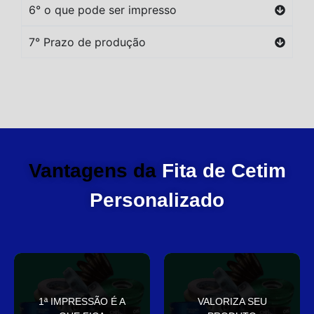
6° o que pode ser impresso
7° Prazo de produção
Vantagens da
Fita de Cetim
Personalizado
você
elegante
1ª IMPRESSÃO É A
VALORIZA SEU
Sua embalagem fala por
que deixa sua embalagem