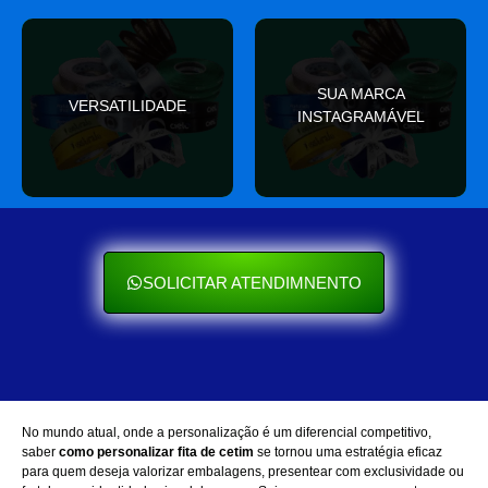
valor
SUA MARCA
nas redes sociais
VERSATILIDADE
ocasião e sempre agrega
INSTAGRAMÁVEL
Seu cliente ama mostrar
Se encaixa em qualquer
SOLICITAR ATENDIMNENTO
No mundo atual, onde a personalização é um diferencial competitivo,
saber
como personalizar fita de cetim
se tornou uma estratégia eficaz
para quem deseja valorizar embalagens, presentear com exclusividade ou