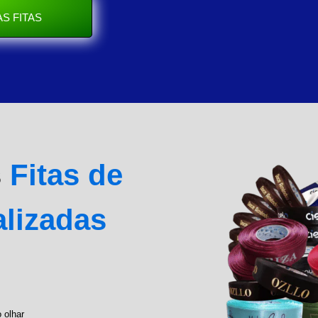
S FITAS
s
Fitas de
alizadas
 olhar