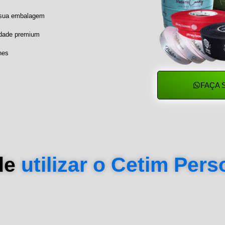
a sua embalagem
idade premium
hes
FAÇA 
de
utilizar o Cetim Per