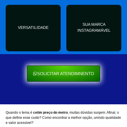
valor
SUA MARCA
nas redes sociais
VERSATILIDADE
ocasião e sempre agrega
INSTAGRAMÁVEL
Seu cliente ama mostrar
Se encaixa em qualquer
SOLICITAR ATENDIMNENTO
Quando o tema é
cetim preço do metro
, muitas dúvidas surgem. Afinal, o
que define esse custo? Como encontrar a melhor opção, unindo qualidade
e valor acessível?