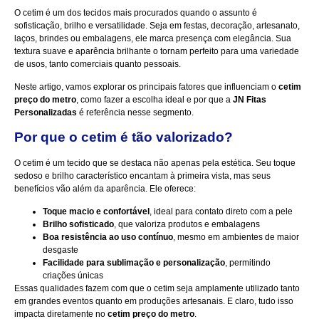
O cetim é um dos tecidos mais procurados quando o assunto é
sofisticação, brilho e versatilidade. Seja em festas, decoração, artesanato,
laços, brindes ou embalagens, ele marca presença com elegância. Sua
textura suave e aparência brilhante o tornam perfeito para uma variedade
de usos, tanto comerciais quanto pessoais.
Neste artigo, vamos explorar os principais fatores que influenciam o
cetim
preço do metro
, como fazer a escolha ideal e por que a
JN Fitas
Personalizadas
é referência nesse segmento.
Por que o cetim é tão valorizado?
O cetim é um tecido que se destaca não apenas pela estética. Seu toque
sedoso e brilho característico encantam à primeira vista, mas seus
benefícios vão além da aparência. Ele oferece:
Toque macio e confortável
, ideal para contato direto com a pele
Brilho sofisticado
, que valoriza produtos e embalagens
Boa resistência ao uso contínuo
, mesmo em ambientes de maior
desgaste
Facilidade para sublimação e personalização
, permitindo
criações únicas
Essas qualidades fazem com que o cetim seja amplamente utilizado tanto
em grandes eventos quanto em produções artesanais. E claro, tudo isso
impacta diretamente no
cetim preço do metro
.