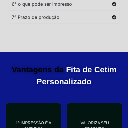
6° o que pode ser impresso
7° Prazo de produção
Vantagens da
Fita de Cetim
Personalizado
você
elegante
1ª IMPRESSÃO É A
VALORIZA SEU
Sua embalagem fala por
que deixa sua embalagem