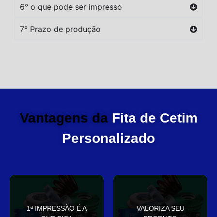
6° o que pode ser impresso
7° Prazo de produção
Vantagens da
Fita de Cetim
Personalizado
você
elegante
1ª IMPRESSÃO É A
VALORIZA SEU
Sua embalagem fala por
que deixa sua embalagem