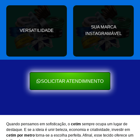
valor
SUA MARCA
nas redes sociais
VERSATILIDADE
ocasião e sempre agrega
INSTAGRAMÁVEL
Seu cliente ama mostrar
Se encaixa em qualquer
SOLICITAR ATENDIMNENTO
Quando pensamos em sofisticação, o
cetim
sempre ocupa um lugar de
destaque. E se a ideia é unir beleza, economia e criatividade, investir em
cetim por metro
torna-se a escolha perfeita. Afinal, esse tecido oferece um