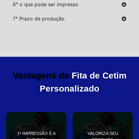
6° o que pode ser impresso
7° Prazo de produção
Vantagens da
Fita de Cetim
Personalizado
você
elegante
1ª IMPRESSÃO É A
VALORIZA SEU
Sua embalagem fala por
que deixa sua embalagem