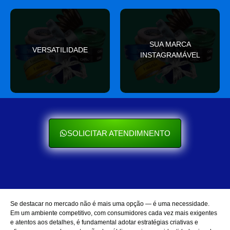
valor
SUA MARCA
nas redes sociais
VERSATILIDADE
ocasião e sempre agrega
INSTAGRAMÁVEL
Seu cliente ama mostrar
Se encaixa em qualquer
SOLICITAR ATENDIMNENTO
Se destacar no mercado não é mais uma opção — é uma necessidade.
Em um ambiente competitivo, com consumidores cada vez mais exigentes
e atentos aos detalhes, é fundamental adotar estratégias criativas e