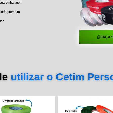
a sua embalagem
idade premium
hes
FAÇA 
de
utilizar o Cetim Per