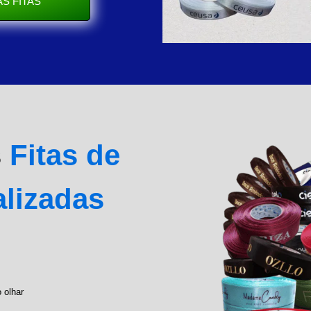
S FITAS
s
Fitas de
alizadas
 olhar