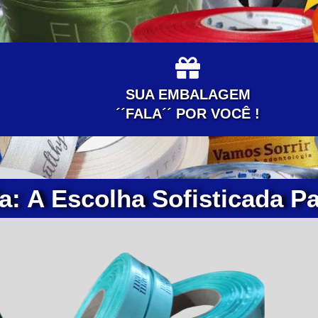
SUA EMBALAGEM
´´FALA´´ POR VOCÊ !
a: A Escolha Sofisticada P