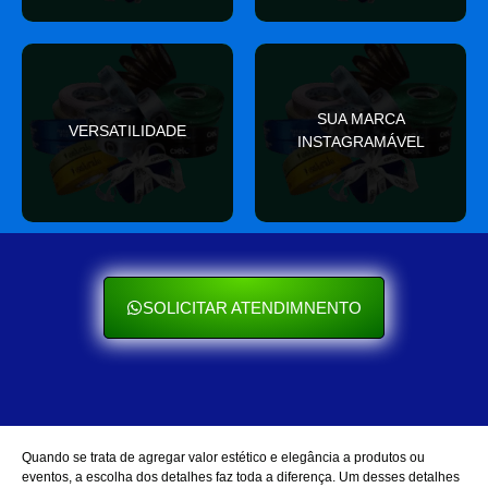
valor
SUA MARCA
nas redes sociais
VERSATILIDADE
ocasião e sempre agrega
INSTAGRAMÁVEL
Seu cliente ama mostrar
Se encaixa em qualquer
SOLICITAR ATENDIMNENTO
Quando se trata de agregar valor estético e elegância a produtos ou
eventos, a escolha dos detalhes faz toda a diferença. Um desses detalhes