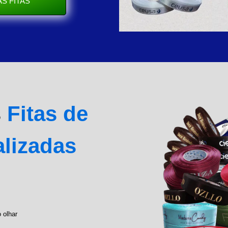
S FITAS
s
Fitas de
alizadas
 olhar