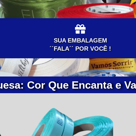
SUA EMBALAGEM
´´FALA´´ POR VOCÊ !
uesa: Cor Que Encanta e Va