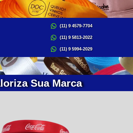
(11) 9 4579-7704
(11) 9 5813-2022
(11) 9 5994-2029
loriza Sua Marca