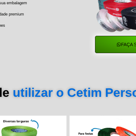
a sua embalagem
idade premium
hes
FAÇA 
de
utilizar o Cetim Per